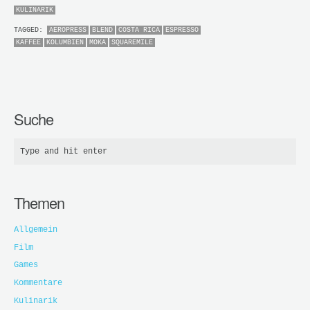
KULINARIK
TAGGED:
AEROPRESS
BLEND
COSTA RICA
ESPRESSO
KAFFEE
KOLUMBIEN
MOKA
SQUAREMILE
Suche
Themen
Allgemein
Film
Games
Kommentare
Kulinarik