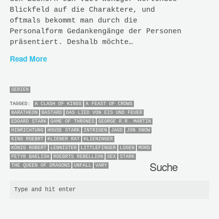
Blickfeld auf die Charaktere, und
oftmals bekommt man durch die
Personalform Gedankengänge der Personen
präsentiert. Deshalb möchte…
Read More
SERIEN
TAGGED:
A CLASH OF KINGS
A FEAST OF CROWS
BARATHEON
BASTARD
DAS LIED VON EIS UND FEUER
EDDARD STARK
GAME OF THRONES
GEORGE R.R. MARTIN
HINRICHTUNG
HOUSE STARK
INTRIGEN
JAGD
JON SNOW
KING ROEBRT
KLIENER RAT
KLIENINGER
KÖNIG ROBERT
LENNISTER
LITTLEFINGER
LÜGEN
MORD
PETYR BAELISH
ROEBRTS REBELLION
SEX
STARK
Suche
THE QUEEN OF DRAGONS
UNFALL
VARY