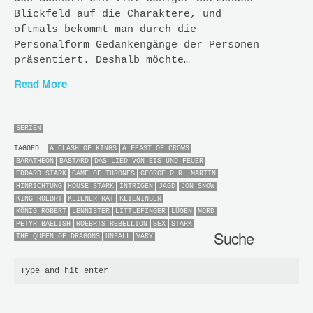
Blickfeld auf die Charaktere, und
oftmals bekommt man durch die
Personalform Gedankengänge der Personen
präsentiert. Deshalb möchte…
Read More
SERIEN
TAGGED:
A CLASH OF KINGS
A FEAST OF CROWS
BARATHEON
BASTARD
DAS LIED VON EIS UND FEUER
EDDARD STARK
GAME OF THRONES
GEORGE R.R. MARTIN
HINRICHTUNG
HOUSE STARK
INTRIGEN
JAGD
JON SNOW
KING ROEBRT
KLIENER RAT
KLIENINGER
KÖNIG ROBERT
LENNISTER
LITTLEFINGER
LÜGEN
MORD
PETYR BAELISH
ROEBRTS REBELLION
SEX
STARK
Suche
THE QUEEN OF DRAGONS
UNFALL
VARY