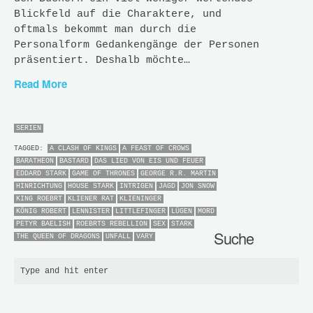
Blickfeld auf die Charaktere, und
oftmals bekommt man durch die
Personalform Gedankengänge der Personen
präsentiert. Deshalb möchte…
Read More
SERIEN
TAGGED:
A CLASH OF KINGS
A FEAST OF CROWS
BARATHEON
BASTARD
DAS LIED VON EIS UND FEUER
EDDARD STARK
GAME OF THRONES
GEORGE R.R. MARTIN
HINRICHTUNG
HOUSE STARK
INTRIGEN
JAGD
JON SNOW
KING ROEBRT
KLIENER RAT
KLIENINGER
KÖNIG ROBERT
LENNISTER
LITTLEFINGER
LÜGEN
MORD
PETYR BAELISH
ROEBRTS REBELLION
SEX
STARK
Suche
THE QUEEN OF DRAGONS
UNFALL
VARY