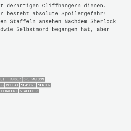
it derartigen Cliffhangern dienen.
er besteht absolute Spoilergefahr!
den Staffeln ansehen Nachdem Sherlock
ndwie Selbstmord begangen hat, aber
CLIFFHANGER
DR. WATSON
SS
MOFFAT
SEASON3
SERIEN
ILERALERT
STAFFEL 3