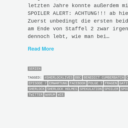
letzten Jahre konnte außerdem m
SPOILER ALERT: ACHTUNG!!! ab hi
Zuerst unbedingt die ersten bei
am Ende von Staffel 2 zwar irge
dennoch lebt, wie man bei…
Read More
SERIEN
TAGGED:
#SHERLOCKLIVES
BBC
BENEDICT CUMBERBATCH
EPISODE 7
ERWARTUNG
FACEBOOK
FOLGE 7
FRAGEN
GATI
SHERLOCK
SHERLOCK HOLMES
SPEKULATION
SPOILER
SPO
TWITTER
WARUM
WIE