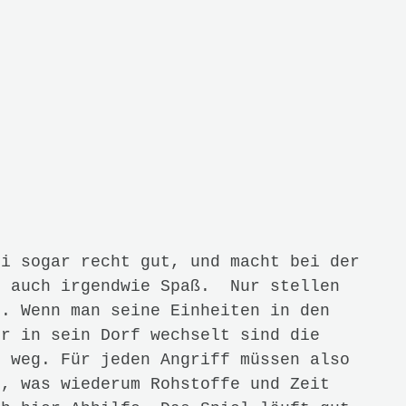
es auf der einen Seite von der USK ab
d da die Möglichkeit besteht mit
eld auszugeben. Aber auch für
 Meinung nach nur bedingt zu
r Leute, die Clash of Clans auf ihrem
elt haben und damit Spaß hatten lohnt
er
Age of Empires
Reihe sollten aber
rade wer Strategie-Gameplay der alten
ig enttäuscht werden. Bilder: