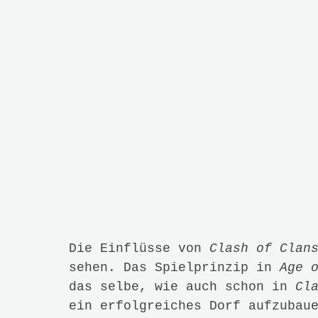
Aufrüsten alter Gebäude zu samm
erobert die Rohstoffe anderer S
das erste Problem. Für jeden di
Ausbilden von Truppen dauert se
dauert, und das Aufrüsten der T
natürlich auch. Außer man nimmt
Goldmünzen, die man vor allem d
kann, darf man auch gerne die W
Das Kampf
recht gut, und macht bei der Be
irgendwie Spaß. Nur stellen sic
man seine Einheiten in den Kamp
Dorf wechselt sind die überlebe
jeden Angriff müssen also neue 
wiederum Rohstoffe und Zeit bra