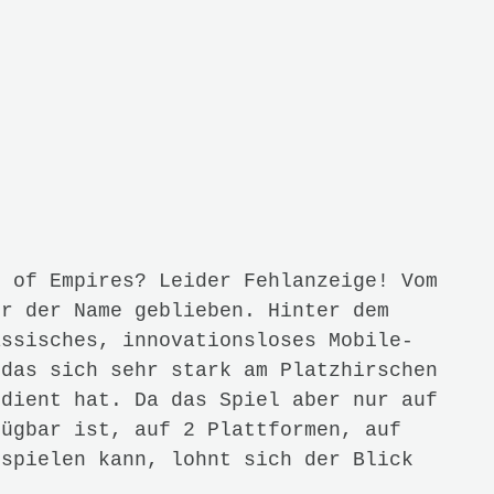
Death
Need for Speed: Rivals
Review Identität? Nein
Danke
20. JULI 2014
published.