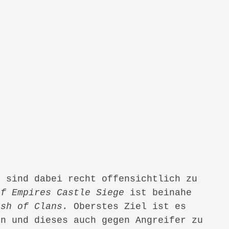
eln schickt man Truppen los und
pieler. Hier ergibt sich auch schon
eser Züge muss man warten. Das
ine Zeit, das Bauen der Gebäude
ruppen und der Gebäude dauert
 Geld in die Hand. Den für ein paar
urch Mikro-Transaktionen bekommen
artezeit überspringen.
system per se wäre dabei sogar
dienung mit dem mobilen Gerät auch
h mir essentielle Logikfragen. Wenn
f schickt, gewinnt und wieder in sein
nden Einheiten plötzlich weg. Für
Einheiten angeworben werden, was
ucht. Goldmünzen schaffen auch hier