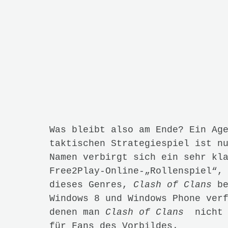
Zugehörige Beiträge
Destiny-Beta
One Finger 
Ersteindruck
Punch: Indie
3. AUGUST 2014
27. JULI 2014
Comments (1)
Leave a comment
Your email address will not be 