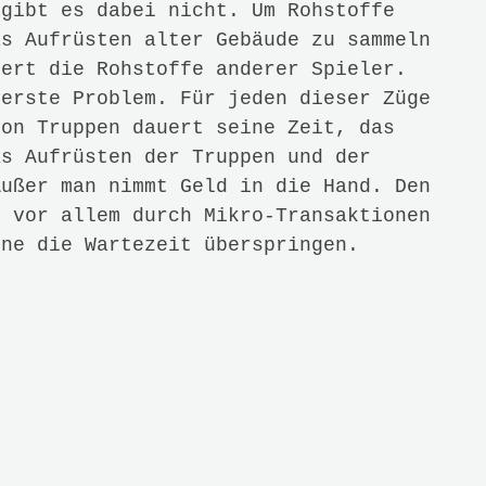
ieht recht gut aus, und hat auch
teilweise recht langen Ladezeiten,
ativ auf. Außerdem kam es bei mir
n, die den Kampf damit sofort beendet
ich online abläuft muss man auch zu
t verbunden sein, was vor allem in
rgt.
Was
 Empires? Leider Fehlanzeige! Vom
ur der Name geblieben. Hinter dem
assisches, innovationsloses Mobile-
 das sich sehr stark am Platzhirschen
dient hat. Da das Spiel aber nur auf
fügbar ist, auf 2 Plattformen, auf
spielen kann, lohnt sich der Blick
Für Kinder ist das