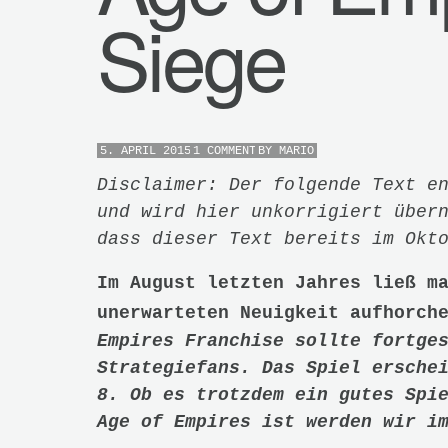
Siege
5. APRIL 2015
1 COMMENT
BY
MARIO
Disclaimer: Der folgende Text e
und wird hier unkorrigiert über
dass dieser Text bereits im Okt
Im August letzten Jahres ließ m
unerwarteten Neuigkeit aufhorc
Empires Franchise sollte fortge
Strategiefans. Das Spiel ersche
8. Ob es trotzdem ein gutes Spi
Age of Empires ist werden wir i