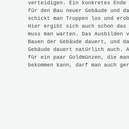
Abhilfe. Das Spiel läuft gut, s
schöne Animationen. Einzig die 
vor allem unterwegs, fallen neg
manchmal zu Verbindungsabbrüche
haben. Da das Spiel ausschließl
jedem Zeitpunkt mit dem Interne
Bus Bahn manchmal für Frust so
bleibt also am Ende? Ein Age of
taktischen Strategiespiel ist n
Namen verbirgt sich ein sehr kl
Free2Play-Online-„Rollenspiel“,
dieses Genres,
Clash of Clans
be
Windows 8 und Windows Phone ver
denen man
Clash of Clans
nicht 
für Fans des Vorbildes.