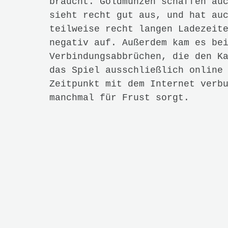
Previous
BEITRAG VON
Mario
Mario schreibt vie
mit Passion. Neben
interessiert er si
und Genuss bis hin