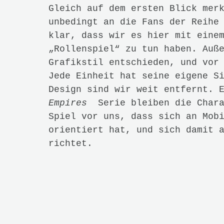
Gleich auf dem ersten Blick mer
unbedingt an die Fans der Reihe
klar, dass wir es hier mit eine
„Rollenspiel“ zu tun haben. Auß
Grafikstil entschieden, und vor
Jede Einheit hat seine eigene S
Design sind wir weit entfernt. 
Empires
Serie bleiben die Chara
Spiel vor uns, dass sich an Mob
orientiert hat, und sich damit 
richtet.
sind dabei recht offensichtlich
Empires Castle Siege
ist beinah
of Clans.
Oberstes Ziel ist es 
dieses auch gegen Angreifer zu 
es dabei nicht. Um Rohstoffe fü