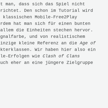
kt man, dass sich das Spiel nicht
 richtet. Den schon im Tutorial wird
m klassischen Mobile-Free2Play
erdem hat man sich für einen bunten
 allem die Einheiten stechen hervor.
ignalfarbe, und von realistischem
Einzige kleine Referenz an die
Age of
kterklassen. Wir haben hier also ein
ile-Erfolgen wie
Clash of Clans
auch eher an eine jüngere Zielgruppe
Die Einflüsse von
Clash of Clans
 zu sehen. Das Spielprinzip in
Age of
e das selbe, wie auch schon in
Clash
ein erfolgreiches Dorf aufzubauen und
verteidigen. Ein konkretes Ende gibt
r den Bau neuer Gebäude und das