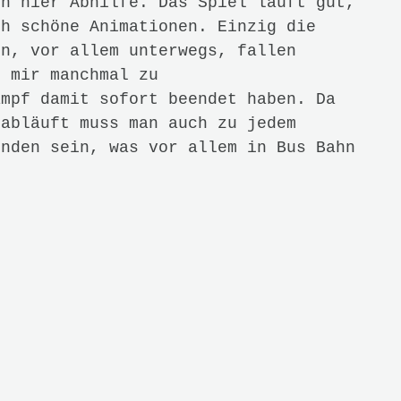
Next
l zu wenig, aber wenn er es tut
 akademischen Arbeiten
ch für viele Themen, von Essen
 zu Reisen oder Motorsport.